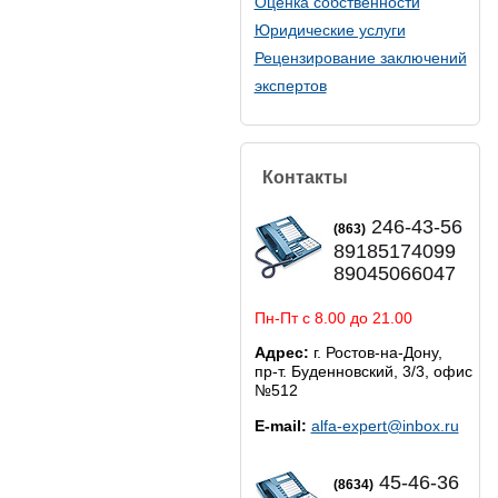
Оценка собственности
Юридические услуги
Рецензирование заключений
экспертов
Контакты
246-43-56
(863)
89185174099
89045066047
Пн-Пт с 8.00 до 21.00
Адрес:
г. Ростов-на-Дону,
пр-т. Буденновский, 3/3, офис
№512
E-mail:
alfa-expert@inbox.ru
45-46-36
(8634)