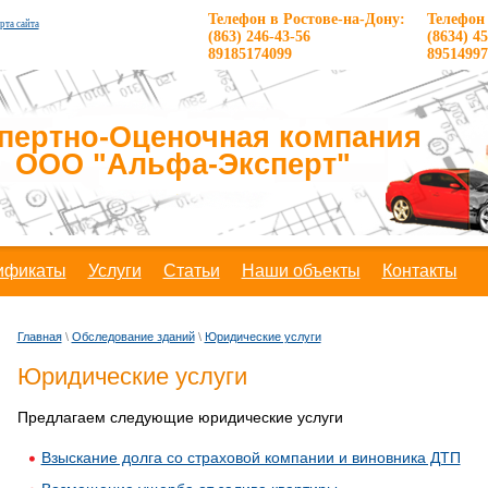
Телефон в Ростове-на-Дону:
Телефон 
рта сайта
(863) 246-43-56
(8634) 45
89185174099
89514997
пертно-Оценочная компания
ООО "Альфа-Эксперт"
ификаты
Услуги
Статьи
Наши объекты
Контакты
Главная
\
Обследование зданий
\
Юридические услуги
Юридические услуги
Предлагаем следующие юридические услуги
Взыскание долга со страховой компании и виновника ДТП