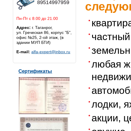
89514997959
следую
Пн-Пт с 8.00 до 21.00
квартир
Адрес:
г. Таганрог,
ул. Греческая 86, корпус "Б",
частный
офис №25, 2-ой этаж, (в
здании МУП БТИ)
земельн
E-mail:
alfa-expert@inbox.ru
любая ж
Сертификаты
недвижи
автомоб
лодки, я
акции, 