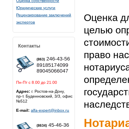
Оценка собственности
Юридические услуги
Оценка д
Рецензирование заключений
экспертов
целью оп
стоимост
Контакты
право на
246-43-56
(863)
нотариус
89185174099
89045066047
определе
Пн-Пт с 8.00 до 21.00
государс
Адрес:
г. Ростов-на-Дону,
пр-т. Буденновский, 3/3, офис
№512
наследст
E-mail:
alfa-expert@inbox.ru
Нотари
45-46-36
(8634)