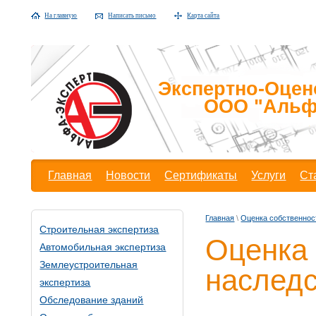
На главную
Написать письмо
Карта сайта
Экспертно-Оцен
ООО "Альф
Главная
Новости
Сертификаты
Услуги
Ст
Главная
\
Оценка собственнос
Строительная экспертиза
Оценка 
Автомобильная экспертиза
Землеустроительная
наслед
экспертиза
Обследование зданий